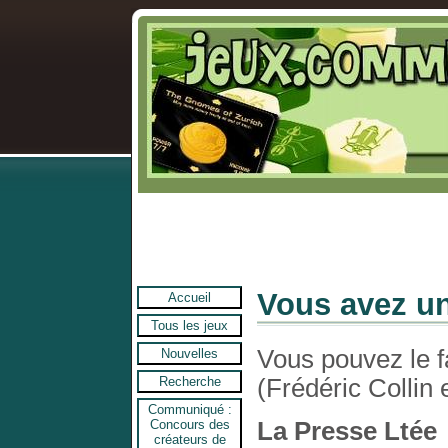
Vous avez u
Accueil
Tous les jeux
Vous pouvez le fa
Nouvelles
(Frédéric Collin 
Recherche
Communiqué :
Concours des
La Presse Ltée
créateurs de