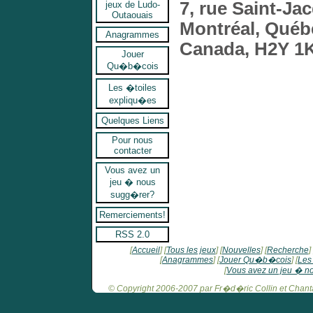
7, rue Saint-Ja
jeux de Ludo-
Outaouais
Montréal, Québ
Anagrammes
Canada, H2Y 1
Jouer
Qu�b�cois
Les �toiles
expliqu�es
Quelques Liens
Pour nous
contacter
Vous avez un
jeu � nous
sugg�rer?
Remerciements!
RSS 2.0
Accueil
Tous les jeux
Nouvelles
Recherche
Anagrammes
Jouer Qu�b�cois
Les
Vous avez un jeu � n
© Copyright 2006-2007 par Fr�d�ric Collin et Chanta