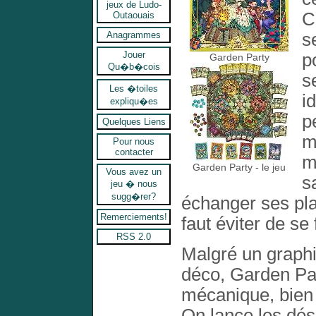
jeux de Ludo-
C
Outaouais
s
Anagrammes
Jouer
p
Garden Party
Qu�b�cois
s
Les �toiles
i
expliqu�es
p
Quelques Liens
m
Pour nous
contacter
m
Garden Party - le jeu
Vous avez un
s
jeu � nous
sugg�rer?
échanger ses pla
Remerciements!
faut éviter de se
RSS 2.0
Malgré un graphi
déco, Garden Par
mécanique, bien q
On lance les dés