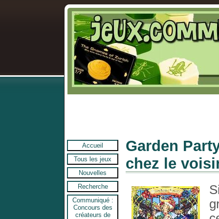
Garden Party 
Accueil
chez le voisi
Tous les jeux
Nouvelles
S
Recherche
Communiqué :
g
Concours des
c
créateurs de