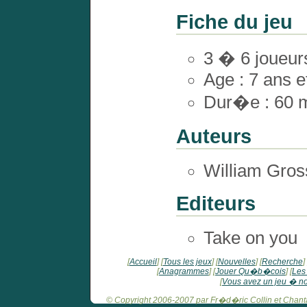
Fiche du jeu
3 � 6 joueur
Age : 7 ans e
Dur�e : 60 
Auteurs
William Gros
Editeurs
Take on you
Accueil
Tous les jeux
Nouvelles
Recherche
Anagrammes
Jouer Qu�b�cois
Les
Vous avez un jeu � n
© Copyright 2006-2007 par Fr�d�ric Collin et Chanta