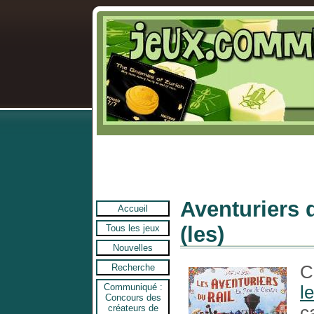
Aventuriers d
Accueil
(les)
Tous les jeux
Nouvelles
C
Recherche
Communiqué :
l
Concours des
ca
créateurs de