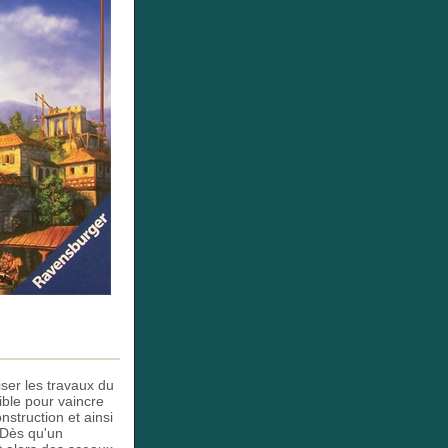
iser les travaux du
ible pour vaincre
nstruction et ainsi
 Dès qu'un