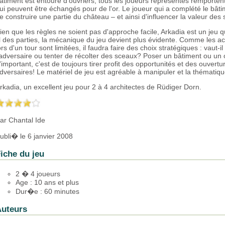
âtiment est entouré d'ouvriers, tous les joueurs représentés remporten
ui peuvent être échangés pour de l'or. Le joueur qui a complété le bâti
e construire une partie du château – et ainsi d'influencer la valeur des
ien que les règles ne soient pas d'approche facile, Arkadia est un jeu qu
il des parties, la mécanique du jeu devient plus évidente. Comme les ac
ors d'un tour sont limitées, il faudra faire des choix stratégiques : vaut-
'adversaire ou tenter de récolter des sceaux? Poser un bâtiment ou un 
'important, c'est de toujours tirer profit des opportunités et des ouvertu
dversaires! Le matériel de jeu est agréable à manipuler et la thématique
rkadia, un excellent jeu pour 2 à 4 architectes de Rüdiger Dorn.
ar Chantal Ide
ubli� le 6 janvier 2008
iche du jeu
2 � 4 joueurs
Age : 10 ans et plus
Dur�e : 60 minutes
uteurs