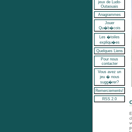
jeux de Ludo-
Outaouais
Anagrammes
Jouer
Qu�b�cois
Les �toiles
expliqu�es
Quelques Liens
Pour nous
contacter
Vous avez un
jeu � nous
sugg�rer?
Remerciements!
RSS 2.0
C
E
c
v
p