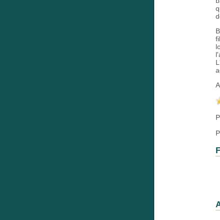
b
q
d
B
f
l
l
L
a
A
P
P
F
A