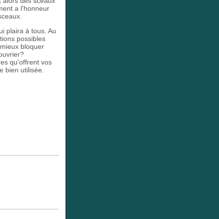
t alors des sceaux
ment a l'honneur
 sceaux.
i plaira à tous. Au
tions possibles
il mieux bloquer
ouvrier?
res qu'offrent vos
 bien utilisée.